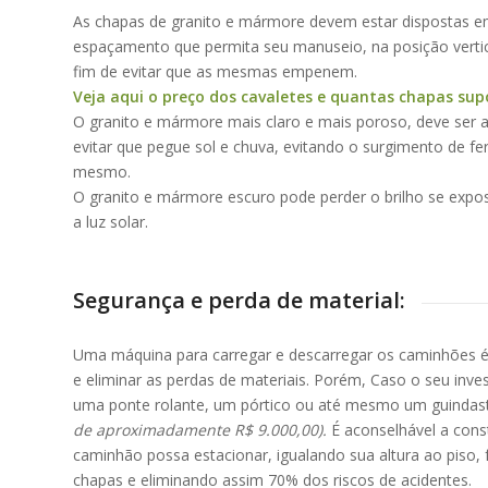
As chapas de granito e mármore devem estar dispostas em 
espaçamento que permita seu manuseio, na posição vertic
fim de evitar que as mesmas empenem.
Veja aqui o preço dos cavaletes e quantas chapas su
O granito e mármore mais claro e mais poroso, deve se
evitar que pegue sol e chuva, evitando o surgimento de f
mesmo.
O granito e mármore escuro pode perder o brilho se expo
a luz solar.
Segurança e perda de material:
Uma máquina para carregar e descarregar os caminhões é 
e eliminar as perdas de materiais. Porém, Caso o seu inves
uma ponte rolante, um pórtico ou até mesmo um guindas
de aproximadamente R$ 9.000,00).
É aconselhável a con
caminhão possa estacionar, igualando sua altura ao piso, 
chapas e eliminando assim 70% dos riscos de acidentes.