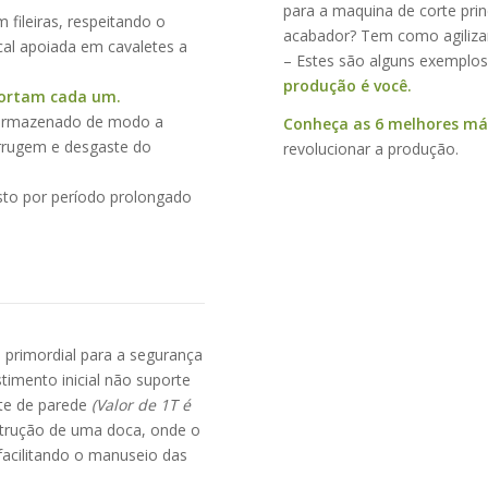
para a maquina de corte pri
fileiras, respeitando o
acabador? Tem como agilizar
al apoiada em cavaletes a
– Estes são alguns exemplos
produção é você.
portam cada um.
r armazenado de modo a
Conheça as 6 melhores m
errugem e desgaste do
revolucionar a produção.
sto por período prolongado
primordial para a segurança
timento inicial não suporte
te de parede
(Valor de 1T é
strução de uma doca, onde o
facilitando o manuseio das