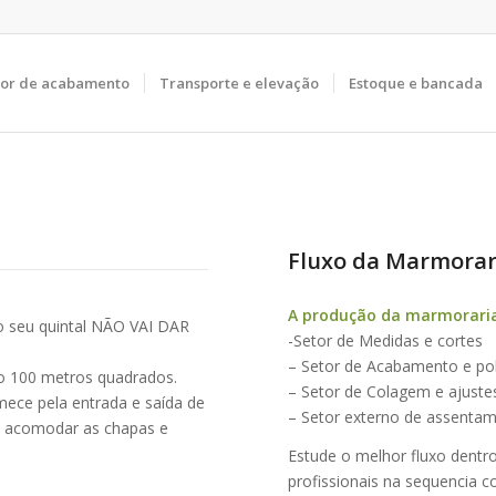
tor de acabamento
Transporte e elevação
Estoque e bancada
Fluxo da Marmorar
A produção da marmoraria 
o seu quintal NÃO VAI DAR
-Setor de Medidas e cortes
– Setor de Acabamento e po
mo 100 metros quadrados.
– Setor de Colagem e ajustes
omece pela entrada e saída de
– Setor externo de assentam
, acomodar as chapas e
Estude o melhor fluxo dentro
.
profissionais na sequencia 