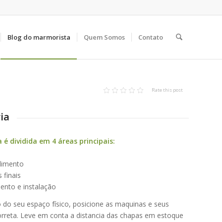
Blog do marmorista
Quem Somos
Contato
Rate this post
ia
é dividida em 4 áreas principais:
limento
 finais
ento e instalação
 do seu espaço físico, posicione as maquinas e seus
correta. Leve em conta a distancia das chapas em estoque