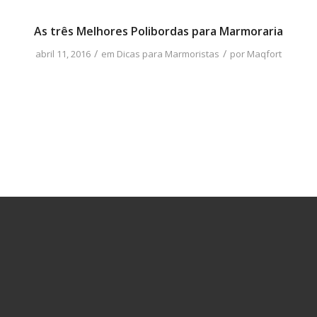
As três Melhores Polibordas para Marmoraria
/
/
abril 11, 2016
em
Dicas para Marmoristas
por
Maqfort