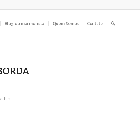
Blog do marmorista
Quem Somos
Contato
BORDA
qfort