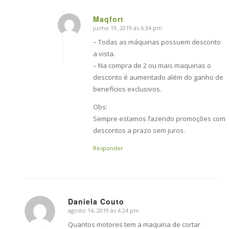
Maqfort
junho 19, 2019 às 6:34 pm
says:
– Todas as máquinas possuem desconto
a vista.
– Na compra de 2 ou mais maquinas o
desconto é aumentado além do ganho de
benefícios exclusivos.
Obs:
Sempre estamos fazendo promoções com
descontos a prazo sem juros.
Responder
Daniela Couto
agosto 14, 2019 às 4:24 pm
says:
Quantos motores tem a maquina de cortar