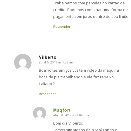
Trabalhamos com parcelas no cartão de
credito. Podemos combinar uma forma de
pagamento sem juros dentro do seu limite.
Responder
Vilberto
abril 6, 2019 às 1:22 am
says:
Boa noites amigos vcs tem vídeo da máquina
boca de pia trabalhando e ela faz rebaixo
italiano ?
Responder
Maqfort
abril 8, 2019 às 4:09 pm
says:
Bom dia Vilberto.
Temos sim videos dela realizando o