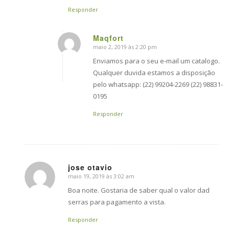
Responder
Maqfort
maio 2, 2019 às 2:20 pm
says:
Enviamos para o seu e-mail um catalogo.
Qualquer duvida estamos a disposição
pelo whatsapp: (22) 99204-2269 (22) 98831-
0195
Responder
jose otavio
maio 19, 2019 às 3:02 am
says:
Boa noite. Gostaria de saber qual o valor dad
serras para pagamento a vista.
Responder