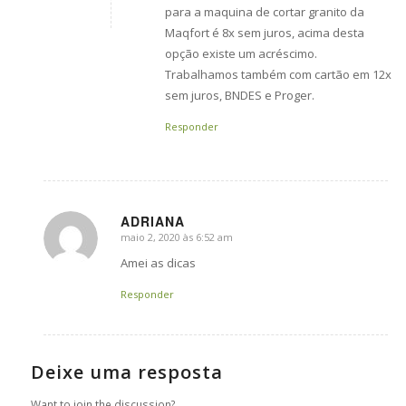
para a maquina de cortar granito da
Maqfort é 8x sem juros, acima desta
opção existe um acréscimo.
Trabalhamos também com cartão em 12x
sem juros, BNDES e Proger.
Responder
ADRIANA
maio 2, 2020 às 6:52 am
says:
Amei as dicas
Responder
Deixe uma resposta
Want to join the discussion?