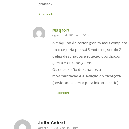
granito?
Responder
Maqfort
agosto 14, 2019 às 6:56 pm
says:
A máquina de cortar granito mais completa
da categoria possui 5 motores, sendo 2
deles destinados a rotação dos discos
(serra e encabeçadeira).
Os outros são destinados a
movimentação e elevação do cabeçote
(posiciona a serra para iniciar o corte).
Responder
Julio Cabral
agosto 14, 2019 às 4:25 pm