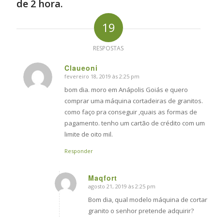
de 2 hora.
19
RESPOSTAS
Claueoni
fevereiro 18, 2019 às 2:25 pm
says:
bom dia. moro em Anápolis Goiás e quero
comprar uma máquina cortadeiras de granitos.
como faço pra conseguir ,quais as formas de
pagamento. tenho um cartão de crédito com um
limite de oito mil.
Responder
Maqfort
agosto 21, 2019 às 2:25 pm
says:
Bom dia, qual modelo máquina de cortar
granito o senhor pretende adquirir?