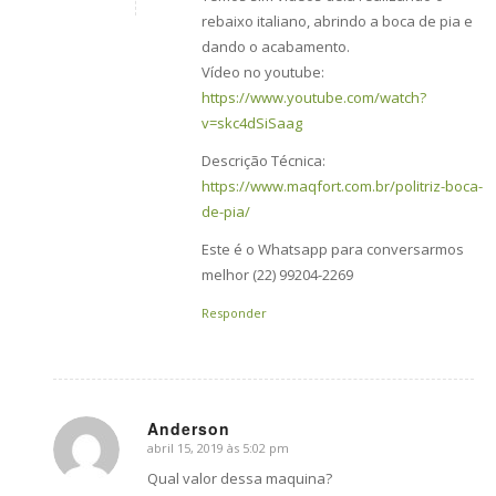
rebaixo italiano, abrindo a boca de pia e
dando o acabamento.
Vídeo no youtube:
https://www.youtube.com/watch?
v=skc4dSiSaag
Descrição Técnica:
https://www.maqfort.com.br/politriz-boca-
de-pia/
Este é o Whatsapp para conversarmos
melhor (22) 99204-2269
Responder
Anderson
abril 15, 2019 às 5:02 pm
says:
Qual valor dessa maquina?