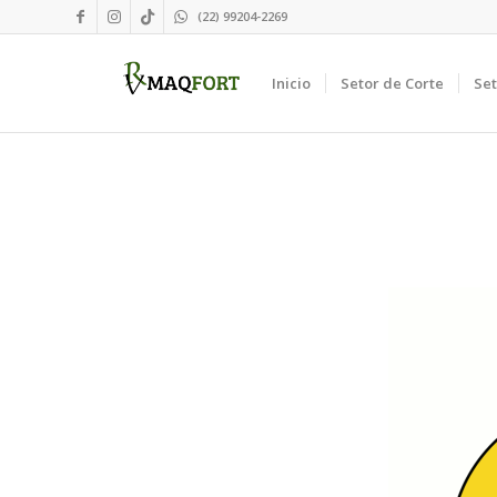
(22) 99204-2269
Inicio
Setor de Corte
Se