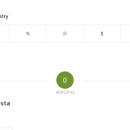
ntry
0
RESPOSTAS
osta