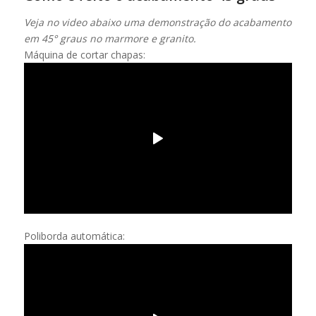
Veja no video abaixo uma demonstração do acabamento
em 45° graus no marmore e granito.
Máquina de cortar chapas:
Poliborda automática: