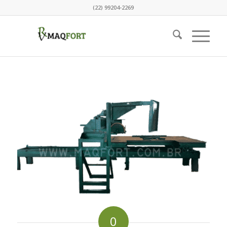
(22) 99204-2269
0