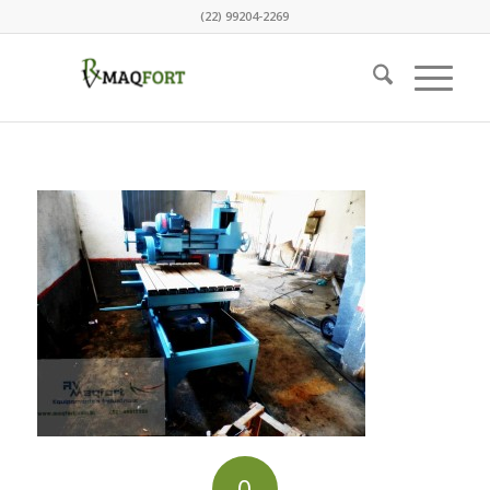
(22) 99204-2269
0