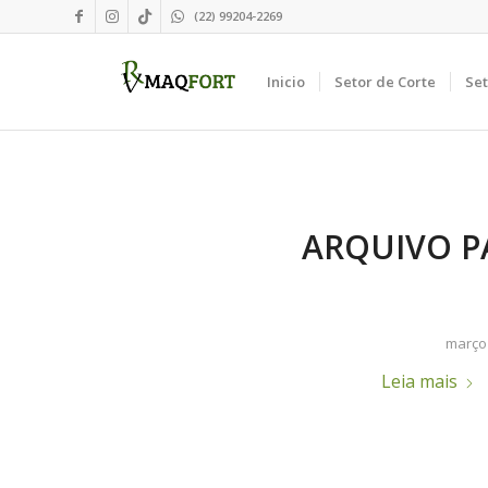
(22) 99204-2269
Inicio
Setor de Corte
Se
ARQUIVO P
março 
Leia mais