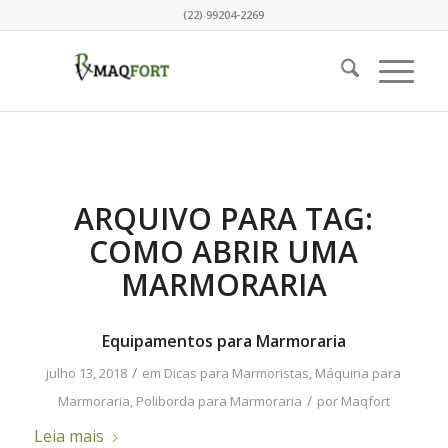
(22) 99204-2269
ARQUIVO PARA TAG:
COMO ABRIR UMA
MARMORARIA
Equipamentos para Marmoraria
/
julho 13, 2018
em
Dicas para Marmoristas
,
Máquina para
/
Marmoraria
,
Poliborda para Marmoraria
por
Maqfort
Leia mais