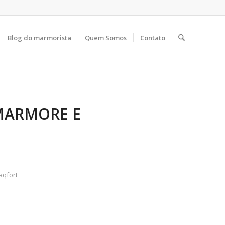
Blog do marmorista
Quem Somos
Contato
MARMORE E
qfort