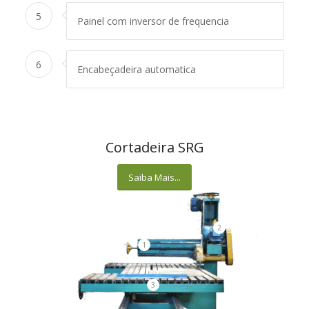
5
Painel com inversor de frequencia
6
Encabeçadeira automatica
Cortadeira SRG
Saiba Mais...
2
1
3