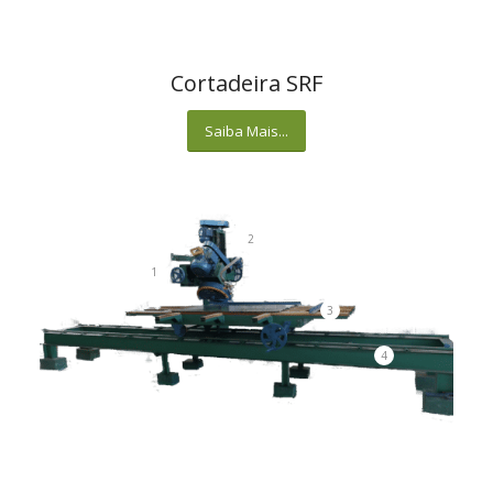
Cortadeira SRF
Saiba Mais...
2
1
3
4