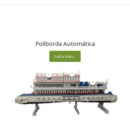
Poliborda Automática
Saiba Mais...
1
2
3