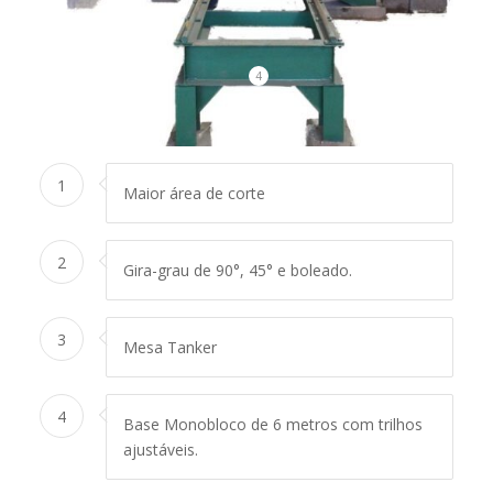
4
1
Maior área de corte
2
Gira-grau de 90°, 45° e boleado.
3
Mesa Tanker
4
Base Monobloco de 6 metros com trilhos
ajustáveis.