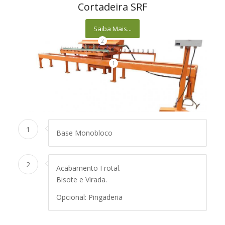
Cortadeira SRF
Saiba Mais...
2
1
1
Base Monobloco
2
Acabamento Frotal.
Bisote e Virada.
Opcional: Pingaderia