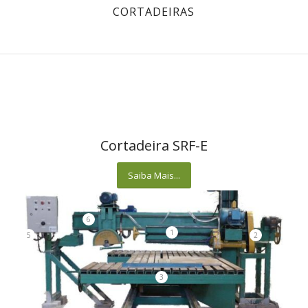
CORTADEIRAS
Cortadeira SRF-E
Saiba Mais...
6
1
5
2
3