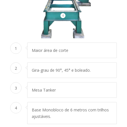
4
1
Maior área de corte
2
Gira-grau de 90°, 45° e boleado.
3
Mesa Tanker
4
Base Monobloco de 6 metros com trilhos
ajustáveis.