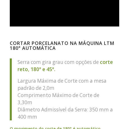
CORTAR PORCELANATO NA MÁQUINA LTM
180° AUTOMÁTICA
Serra com gira grau com opções de
corte
reto, 180° e 45°.
Largura Máxima de Corte com a mesa
padrão de 2,0m
Comprimento Máximo de Corte de
3,30m
Diâmetro Admissível da Serra: 350 mm a
400 mm
O movimento do corte de 180° é automático.