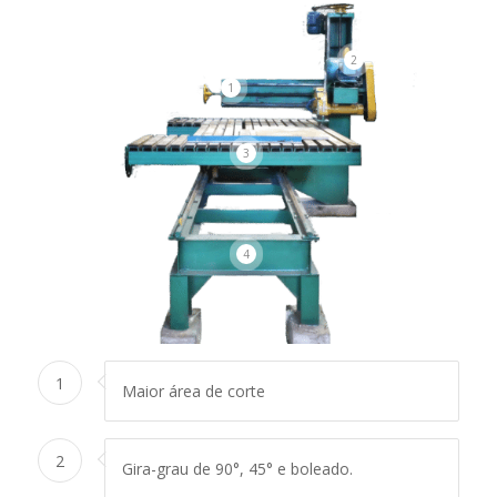
2
1
3
4
1
Maior área de corte
2
Gira-grau de 90°, 45° e boleado.