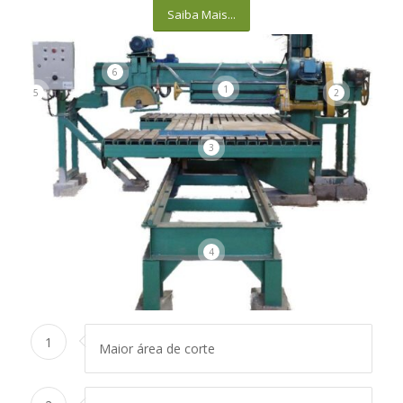
Saiba Mais...
6
1
5
2
3
4
1
Maior área de corte