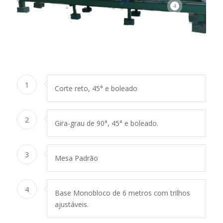
4
1
Corte reto, 45° e boleado
2
Gira-grau de 90°, 45° e boleado.
3
Mesa Padrão
4
Base Monobloco de 6 metros com trilhos
ajustáveis.