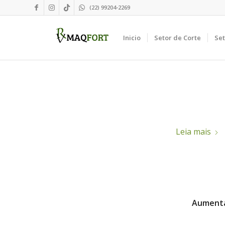
(22) 99204-2269
Inicio
Setor de Corte
Se
Leia mais
Aumenta